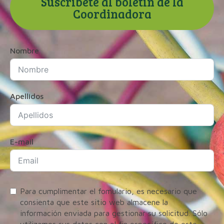
Suscríbete al boletín de la
Coordinadora
Nombre
Apellidos
E-mail
Para cumplimentar el fomulario, es necesario que
consienta que este sitio web almacene la
información enviada para gestionar su solicitud. Sólo