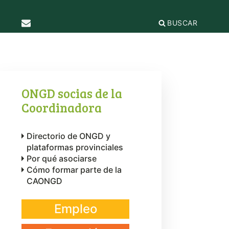
BUSCAR
TICAS Y
2
IFICACIÓN
rganizaciones
cación
ONGD socias de la
égica
Coordinadora
IÓN DE LA
e Incidencia
a Feminista
olo Antiacoso
Directorio de ONGD y
a de
E LA COORDINADORA
DE
plataformas provinciales
iones
rnacional por la solidaridad
 EL
ieras y
Por qué asociarse
para la ciudadanía global
ilidad
Cómo formar parte de la
s
ca de Compras
.org
CAONGD
e
erno
ariado
e igualdad
Empleo
onamientos