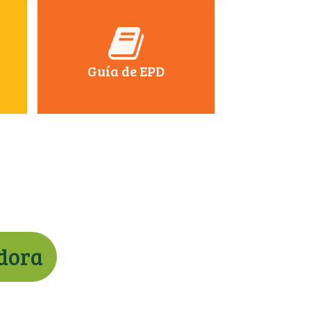
Guía de EPD
adora