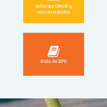
Informe ONGD y
universidades
Guía de EPD