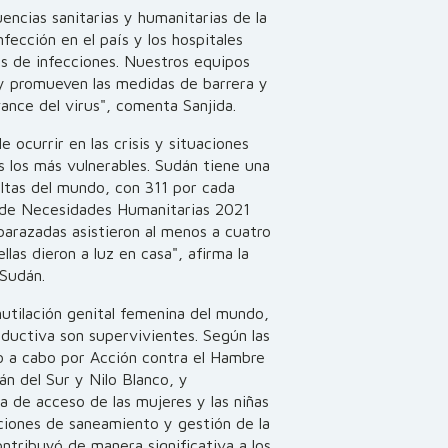
ncias sanitarias y humanitarias de la
ección en el país y los hospitales
as de infecciones. Nuestros equipos
y promueven las medidas de barrera y
vance del virus", comenta Sanjida.
 ocurrir en las crisis y situaciones
ños los más vulnerables. Sudán tiene una
ltas del mundo, con 311 por cada
 de Necesidades Humanitarias 2021
barazadas asistieron al menos a cuatro
llas dieron a luz en casa", afirma la
 Sudán.
utilación genital femenina del mundo,
ductiva son supervivientes. Según las
do a cabo por Acción contra el Hambre
án del Sur y Nilo Blanco, y
ta de acceso de las mujeres y las niñas
aciones de saneamiento y gestión de la
ntribuyó de manera significativa a los