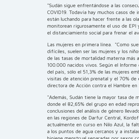
"Sudán sigue enfrentándose a las consecue
COVID19. Todavía hay muchos casos de inf
están luchando para hacer frente a las ol
monitorean rigurosamente el uso de EPI 
el distanciamiento social para frenar el a
Las mujeres en primera línea. "Como suele
difíciles, suelen ser las mujeres y los ni
de las tasas de mortalidad materna más a
100.000 nacidos vivos. Según el Informe
del país, sólo el 51,3% de las mujeres em
visitas de atención prenatal y el 70% de e
directora de Acción contra el Hambre en
"Además, Sudán tiene la mayor tasa de m
donde el 82,65% del grupo en edad repro
conclusiones del análisis de género lleva
en las regiones de Darfur Central, Kordof
actualmente en curso en Nilo Azul, la fal
a los puntos de agua cercanos y a instal
higiene menstrual separadas por sexos co