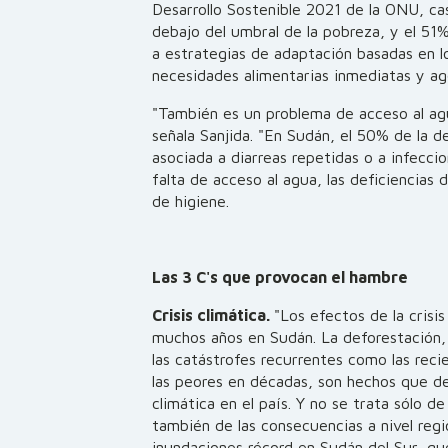
Desarrollo Sostenible 2021 de la ONU, cas
debajo del umbral de la pobreza, y el 51%
a estrategias de adaptación basadas en l
necesidades alimentarias inmediatas y ag
"También es un problema de acceso al agu
señala Sanjida. "En Sudán, el 50% de la d
asociada a diarreas repetidas o a infeccio
falta de acceso al agua, las deficiencias 
de higiene.
Las 3 C's que provocan el hambre
Crisis climática.
"Los efectos de la crisi
muchos años en Sudán. La deforestación, 
las catástrofes recurrentes como las rec
las peores en décadas, son hechos que de
climática en el país. Y no se trata sólo de
también de las consecuencias a nivel reg
inundaciones récord en Sudán del Sur, q