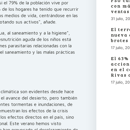
FSU cu
i el 79% de la población vive por
con má
 de los hogares ha tenido que recurrir
ventas
os medios de vida, centrándose en las
31 julio, 2
otando sus activos", añade.
El ter
a, al saneamiento y a la higiene",
nueva 
esnutrición aguda de los niños está
brotes
nes parasitarias relacionadas con la
17 julio, 2
del saneamiento y las malas prácticas
El 63%
accion
en el 
Rivas 
17 julio, 2
s climática son evidentes desde hace
el avance del desierto, pero también
ientes tormentas e inundaciones, de
muestran los efectos de la crisis
 los efectos directos en el país, sino
ional. Este verano hemos visto
ue han provocado el desplazamiento de