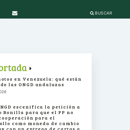
BUSCAR
TICAS Y
2
IFICACIÓN
rganizaciones
cación
égica
IÓN DE LA
e Incidencia
ortada
a Feminista
olo Antiacoso
otos en Venezuela: qué están
a de
E LA COORDINADORA
DE
do las ONGD andaluzas
iones
rnacional por la solidaridad
 EL
ieras y
2026
para la ciudadanía global
ilidad
s
ca de Compras
.org
e
NGD escenifica la petición a
erno
ariado
 Bonilla para que el PP no
e igualdad
 cooperación para el
onamientos
ollo como moneda de cambio
ox con un entrega de cartas a