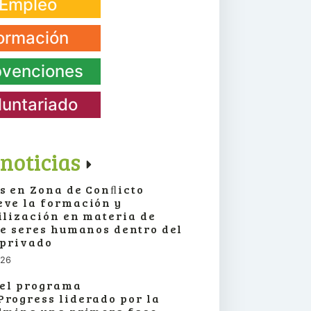
Empleo
ormación
venciones
luntariado
noticias
s en Zona de Conﬂicto
ve la formación y
ilización en materia de
de seres humanos dentro del
 privado
026
 el programa
rogress liderado por la