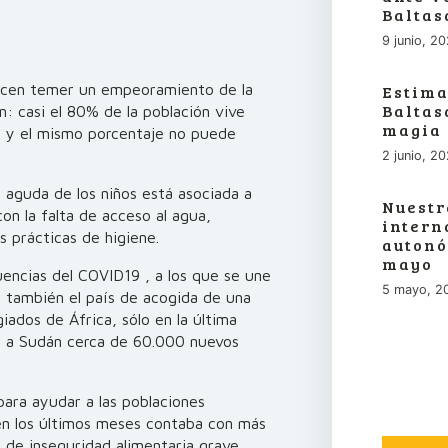
Baltas
9 junio, 2
hacen temer un empeoramiento de la
Estima
Baltas
n: casi el 80% de la población vive
magia
a y el mismo porcentaje no puede
2 junio, 2
 aguda de los niños está asociada a
Nuestr
con la falta de acceso al agua,
intern
s prácticas de higiene.
autonó
mayo
uencias del COVID19 , a los que se une
5 mayo, 2
 Es también el país de acogida de una
iados de África, sólo en la última
on a Sudán cerca de 60.000 nuevos
ara ayudar a las poblaciones
en los últimos meses contaba con más
n de inseguridad alimentaria grave,