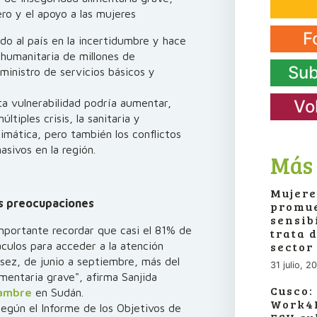
ro y el apoyo a las mujeres
F
do al país en la incertidumbre y hace
humanitaria de millones de
Sub
inistro de servicios básicos y
ta vulnerabilidad podría aumentar,
Vo
tiples crisis, la sanitaria y
imática, pero también los conflictos
sivos en la región.
Más 
Mujere
les preocupaciones
promue
sensib
 importante recordar que casi el 81% de
trata 
culos para acceder a la atención
sector
asez, de junio a septiembre, más del
31 julio, 2
imentaria grave", afirma Sanjida
Cusco:
Hambre
en Sudán.
Work4P
egún el Informe de los Objetivos de