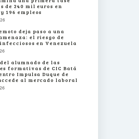
lmina una primera fase
s de 240 mil euros en
 y 196 empleos
026
remoto deja paso a una
amenaza: el riesgo de
 infecciosos en Venezuela
026
 del alumnado de las
es formativas de CIC Batá
centro Impulsa Duque de
accede al mercado laboral
026