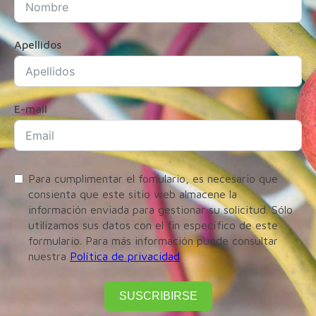
Apellidos
E-mail
Para cumplimentar el fomulario, es necesario que
consienta que este sitio web almacene la
información enviada para gestionar su solicitud. Sólo
utilizamos sus datos con el fin específico de este
formulario. Para más información puede consultar
nuestra
Política de privacidad
SUSCRIBIRSE