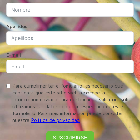
Apellidos
E-mail
Para cumplimentar el fomulario, es necesario que
consienta que este sitio web almacene la
información enviada para gestionar su solicitud. Sólo
utilizamos sus datos con el fin específico de este
formulario. Para más información puede consultar
nuestra
Política de privacidad
SUSCRIBIRSE