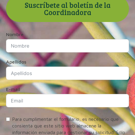
Suscríbete al boletín de la
Coordinadora
Nombre
Apellidos
E-mail
Para cumplimentar el fomulario, es necesario que
consienta que este sitio web almacene la
información enviada para gestionar su solicitud. Sólo