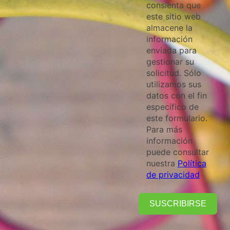
consienta que
este sitio web
almacene la
información
enviada para
gestionar su
solicitud. Sólo
utilizamos sus
datos con el fin
específico de
este formulario.
Para más
información
puede consultar
nuestra
Política
de privacidad
SUSCRIBIRSE