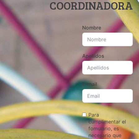
COORDINADORA
Nombre
Apellidos
E-mail
Para
cumplimentar el
fomulario, es
necesario que