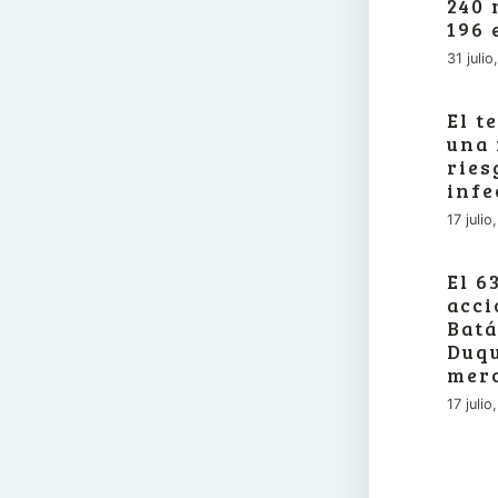
240 
196 
31 juli
El t
una 
ries
infe
17 juli
El 6
acci
Batá
Duqu
merc
17 juli