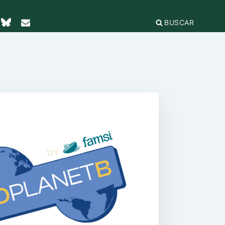
BUSCAR
TICAS Y
2
IFICACIÓN
rganizaciones
cación
égica
IÓN DE LA
e Incidencia
a Feminista
olo Antiacoso
a de
E LA COORDINADORA
DE
iones
rnacional por la solidaridad
 EL
ieras y
para la ciudadanía global
ilidad
s
ca de Compras
.org
e
erno
ariado
e igualdad
onamientos