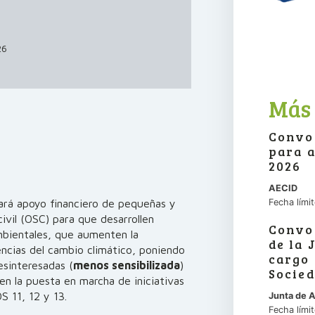
26
Más
Convo
para 
2026
AECID
rá apoyo financiero de pequeñas y
Fecha lími
ivil (OSC) para que desarrollen
Convo
bientales, que aumenten la
de la 
ncias del cambio climático, poniendo
cargo 
esinteresadas (
menos sensibilizada
)
Socie
en la puesta en marcha de iniciativas
S 11, 12 y 13.
Junta de 
Fecha lími