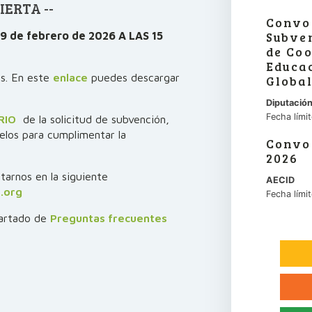
IERTA --
Convo
Subve
l 9 de febrero de 2026 A LAS 15
de Coo
Educa
es. En este
enlace
puedes descargar
Global
Diputació
Fecha lími
RIO
de la solicitud de subvención,
los para cumplimentar la
Convo
2026
arnos en la siguiente
AECID
.org
Fecha lími
partado de
Preguntas frecuentes