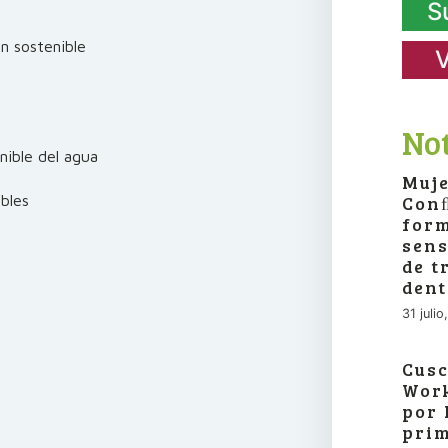
S
n sostenible
V
Not
nible del agua
Muje
Conﬂ
bles
form
sens
de t
dent
31 juli
Cusc
Work
por 
prim