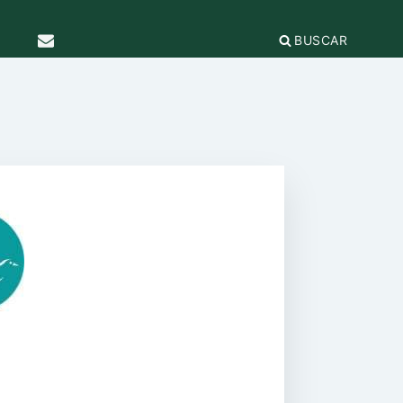
BUSCAR
TICAS Y
2
IFICACIÓN
rganizaciones
cación
égica
IÓN DE LA
e Incidencia
a Feminista
olo Antiacoso
a de
E LA COORDINADORA
DE
iones
rnacional por la solidaridad
 EL
ieras y
para la ciudadanía global
ilidad
s
ca de Compras
.org
e
erno
ariado
e igualdad
onamientos