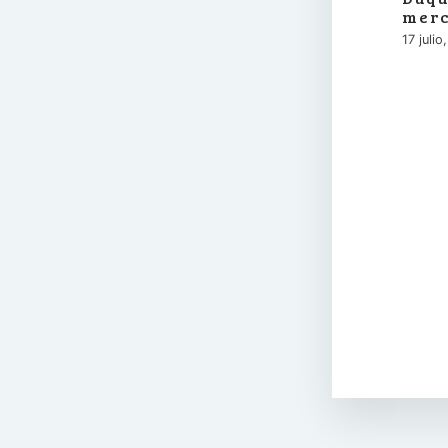
merc
17 juli