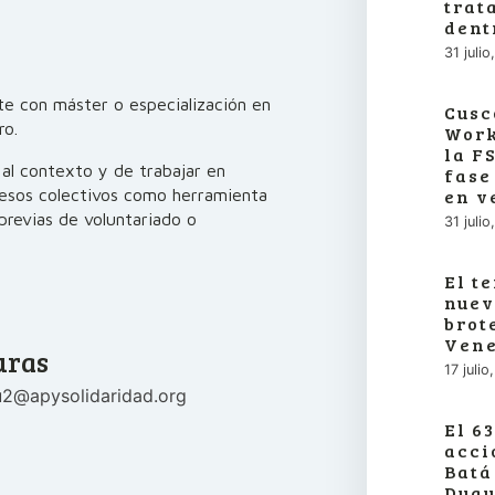
trat
dent
31 juli
nte con máster o especialización en
Cusc
ro.
Work
la F
 al contexto y de trabajar en
fase
en v
ocesos colectivos como herramienta
previas de voluntariado o
31 juli
El t
nuev
brot
Vene
uras
17 juli
ru2@apysolidaridad.org
El 6
acci
Batá
Duqu