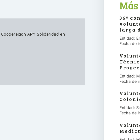
Más 
36ª co
volunt
larga 
a Cooperación APY Solidaridad en
Entidad: E
Fecha de i
Volunt
Técnic
Proyec
Entidad: M
Fecha de i
Volunt
Coloni
Entidad: S
Fecha de i
Volunt
Medicu
Entidad: M