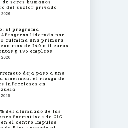
a de seres humanos
ro del sector privado
o, 2026
o: el programa
4Progress liderado por
SU culmina una primera
 con más de 240 mil euros
entas y 196 empleos
o, 2026
erremoto deja paso a una
a amenaza: el riesgo de
es infecciosos en
zuela
o, 2026
3% del alumnado de las
ones formativas de CIC
 en el centro Impulsa
e de Rivas accede al