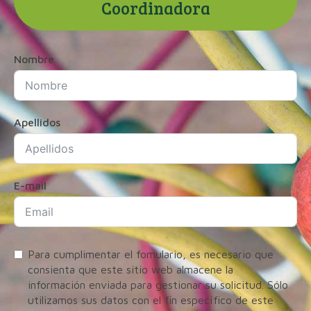
Coordinadora
Nombre
Apellidos
E-mail
Para cumplimentar el fomulario, es necesario que
consienta que este sitio web almacene la
información enviada para gestionar su solicitud. Sólo
utilizamos sus datos con el fin específico de este