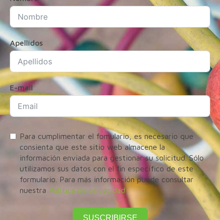
Apellidos
E-mail
Para cumplimentar el fomulario, es necesario que
consienta que este sitio web almacene la
información enviada para gestionar su solicitud. Sólo
utilizamos sus datos con el fin específico de este
formulario. Para más información puede consultar
nuestra
Política de privacidad
SUSCRIBIRSE