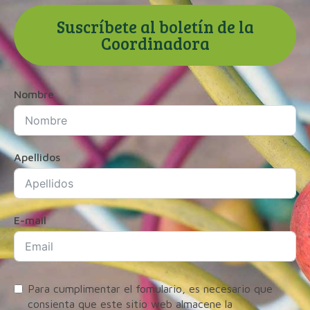
Suscríbete al boletín de la
Coordinadora
Nombre
Apellidos
E-mail
Para cumplimentar el fomulario, es necesario que
consienta que este sitio web almacene la