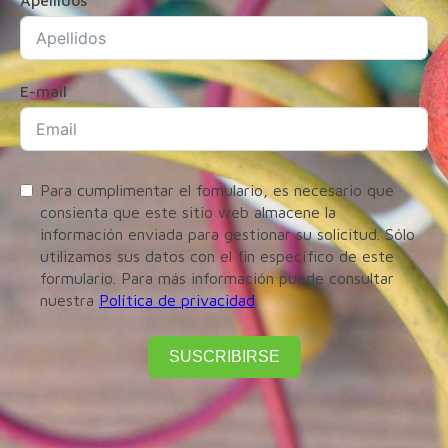
Apellidos
E-mail
Para cumplimentar el fomulario, es necesario que
consienta que este sitio web almacene la
información enviada para gestionar su solicitud. Sólo
utilizamos sus datos con el fin específico de este
formulario. Para más información puede consultar
nuestra
Política de privacidad
SUSCRIBIRSE