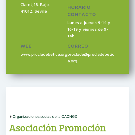
Claret,18. Bajo.
HORARIO
41012
,
Sevilla
CONTACTO
Lunes a jueves 9-14 y
16-19 y viernes de 9-
14h.
WEB
CORREO
www.procladebetica.org
proclade@procladebetic
a.org
Organizaciones socias de la CAONGD
Asociación Promoción