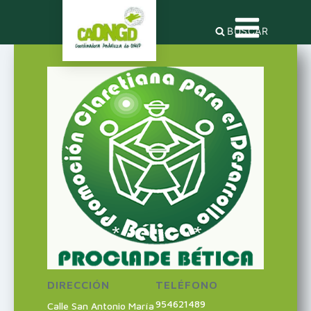
BUSCAR
DIRECCIÓN
TELÉFONO
954621489
Calle San Antonio María