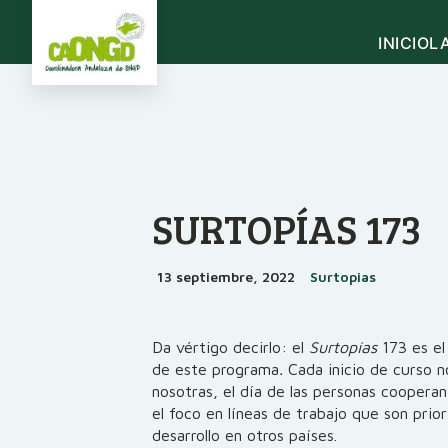
INICIO
L
QUIÉNES SOMOS
DO
AGEN
IN
Historia de la CAONGD
Misión, visión, valores y 
NOTIC
Esta
Comité ejecutivo
Regl
Organigrama
SURTOPÍAS 173
OPORT
Cód
Secretaría técnica
Códi
Ayudas
Sede
Mem
volunt
13 septiembre, 2022
Surtopias
SURTO
El po
ONGD SOCIAS DE L
Directorio de ONGD y pl
Da vértigo decirlo: el
Surtopías
173 es el
provinciales
de este programa
.
Cada inicio de curso 
Por qué asociarse
nosotras, el día de las personas cooper
Cómo formar parte de 
el foco en líneas de trabajo que son prior
desarrollo en otros países.