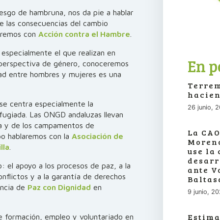
iesgo de hambruna, nos da pie a hablar
e las consecuencias del cambio
haremos con
Acción contra el Hambre
.
, especialmente el que realizan en
En p
 perspectiva de género, conoceremos
dad entre hombres y mujeres es una
Terrem
hacien
 se centra especialmente la
26 junio, 
efugiada. Las ONGD andaluzas llevan
na y de los campamentos de
La CAO
po hablaremos con la
Asociación de
Moreno
lla
.
use la
desarr
: el apoyo a los procesos de paz, a la
ante V
onflictos y a la garantía de derechos
Baltas
encia de
Paz con Dignidad
en
9 junio, 2
Estima
de formación, empleo y voluntariado en