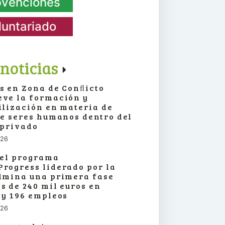
venciones
luntariado
noticias
s en Zona de Conﬂicto
ve la formación y
ilización en materia de
de seres humanos dentro del
 privado
026
 el programa
rogress liderado por la
lmina una primera fase
s de 240 mil euros en
 y 196 empleos
026