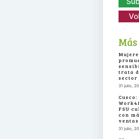
Sub
Vo
Más 
Mujere
promue
sensib
trata 
sector
31 julio, 2
Cusco:
Work4P
FSU cu
con má
ventas
31 julio, 2