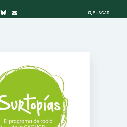
BUSCAR
TICAS Y
2
IFICACIÓN
rganizaciones
cación
égica
IÓN DE LA
e Incidencia
a Feminista
olo Antiacoso
a de
E LA COORDINADORA
DE
iones
rnacional por la solidaridad
 EL
ieras y
para la ciudadanía global
ilidad
s
ca de Compras
.org
e
erno
ariado
e igualdad
onamientos