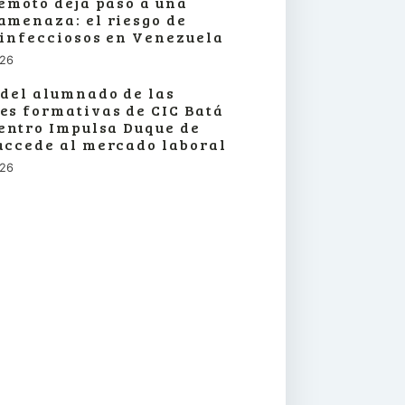
remoto deja paso a una
amenaza: el riesgo de
 infecciosos en Venezuela
026
 del alumnado de las
es formativas de CIC Batá
centro Impulsa Duque de
accede al mercado laboral
026