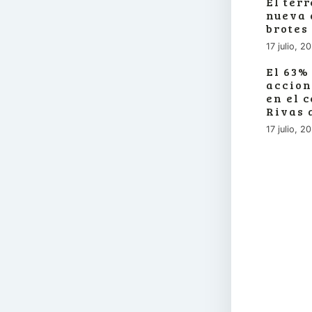
El ter
nueva 
brotes
17 julio, 2
El 63%
accion
en el 
Rivas 
17 julio, 2