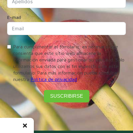
E-mail
Para cumplimentar el fomulario, es necesario que
consienta que este sitio web almacene la
información enviada para gestionar su solicitud. Sólo
utilizamos sus datos con el fin específico de este
formulario. Para más información puede consultar
nuestra
Política de privacidad
SUSCRIBIRSE