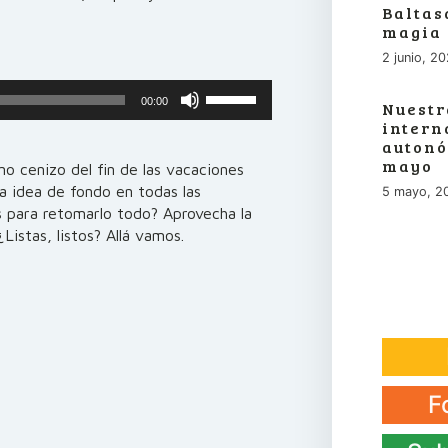
Baltas
magia
2 junio, 2
Utiliza
00:00
Nuestr
las
intern
teclas
autonó
de
mayo
o cenizo del fin de las vacaciones
flecha
a idea de fondo en todas las
5 mayo, 2
arriba/abajo
 para retomarlo todo? Aprovecha la
para
Listas, listos? Allá vamos.
aumentar
o
disminuir
el
volumen.
F