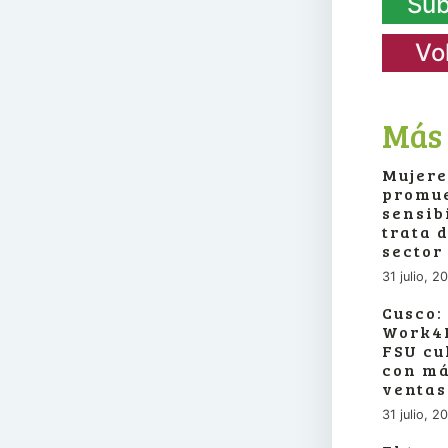
Sub
Vo
Más 
Mujere
promue
sensib
trata 
sector
31 julio, 2
Cusco:
Work4P
FSU cu
con má
ventas
31 julio, 2