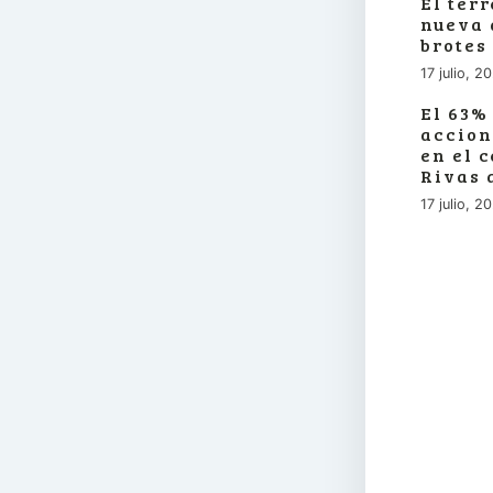
El ter
nueva 
brotes
17 julio, 2
El 63%
accion
en el 
Rivas 
17 julio, 2