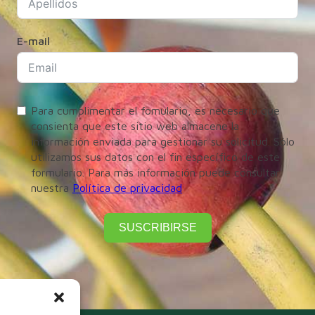
E-mail
Para cumplimentar el fomulario, es necesario que
consienta que este sitio web almacene la
información enviada para gestionar su solicitud. Sólo
utilizamos sus datos con el fin específico de este
formulario. Para más información puede consultar
nuestra
Política de privacidad
SUSCRIBIRSE