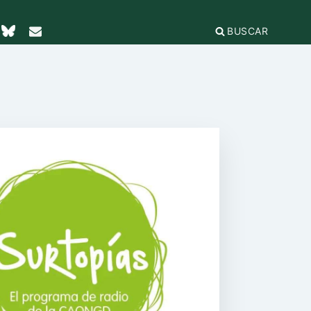
BUSCAR
TICAS Y
2
IFICACIÓN
rganizaciones
cación
égica
IÓN DE LA
e Incidencia
a Feminista
olo Antiacoso
a de
E LA COORDINADORA
DE
iones
rnacional por la solidaridad
 EL
ieras y
para la ciudadanía global
ilidad
s
ca de Compras
.org
e
erno
ariado
e igualdad
onamientos