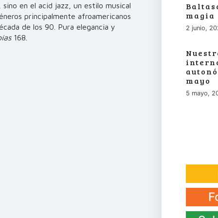
Baltas
no en el acid jazz, un estilo musical
arriba/abajo
magia
géneros principalmente afroamericanos
para
 década de los 90. Pura elegancia y
2 junio, 2
aumentar
pías
168.
o
Nuestr
disminuir
intern
el
autonó
volumen.
mayo
5 mayo, 2
F