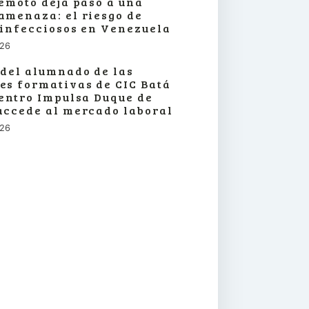
remoto deja paso a una
amenaza: el riesgo de
 infecciosos en Venezuela
026
 del alumnado de las
es formativas de CIC Batá
centro Impulsa Duque de
accede al mercado laboral
026