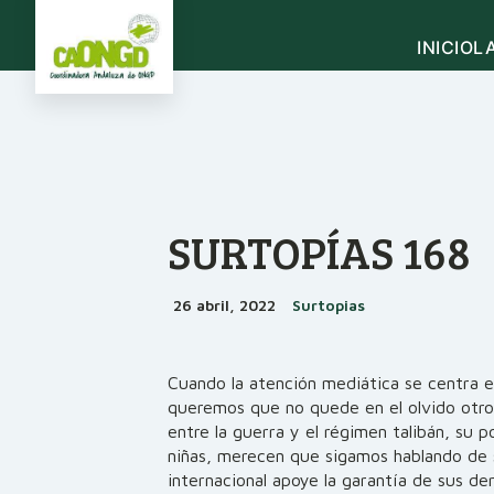
INICIO
L
QUIÉNES SOMOS
DO
AGEN
IN
Historia de la CAONGD
Misión, visión, valores y 
NOTIC
Esta
Comité ejecutivo
Regl
Organigrama
SURTOPÍAS 168
OPORT
Cód
Secretaría técnica
Códi
Ayudas
Sede
Mem
volunt
26 abril, 2022
Surtopias
SURTO
El po
ONGD SOCIAS DE L
Directorio de ONGD y pl
Cuando la atención mediática se centra e
provinciales
queremos que no quede en el olvido otro
Por qué asociarse
entre la guerra y el régimen talibán, su 
Cómo formar parte de 
niñas, merecen que sigamos hablando de 
internacional apoye la garantía de sus d