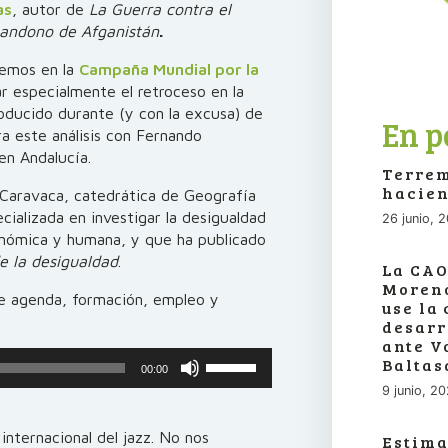
às
, autor de
La Guerra contra el
abandono de Afganistán
.
nemos en la
Campaña Mundial por la
r especialmente el retroceso en la
roducido durante (y con la excusa) de
En p
a este análisis con Fernando
en Andalucía.
Terrem
hacien
 Caravaca, catedrática de Geografía
cializada en investigar la desigualdad
26 junio, 
onómica y humana, y que ha publicado
de la desigualdad
.
La CAO
Moreno
de agenda, formación, empleo y
use la
desarr
ante V
Utiliza
Baltas
00:00
las
9 junio, 2
teclas
de
 internacional del jazz. No nos
Estima
flecha