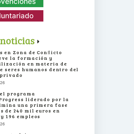
venciones
luntariado
noticias
s en Zona de Conﬂicto
ve la formación y
ilización en materia de
de seres humanos dentro del
 privado
026
 el programa
rogress liderado por la
lmina una primera fase
s de 240 mil euros en
 y 196 empleos
026