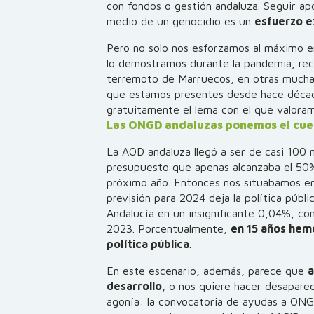
con fondos o gestión andaluza. Seguir apo
medio de un genocidio es un
esfuerzo 
Pero no solo nos esforzamos al máximo e
lo demostramos durante la pandemia, rec
terremoto de Marruecos, en otras muchas
que estamos presentes desde hace déca
gratuitamente el lema con el que valora
Las ONGD andaluzas ponemos el cuerp
La AOD andaluza llegó a ser de casi 100 
presupuesto que apenas alcanzaba el 50%
próximo año. Entonces nos situábamos en
previsión para 2024 deja la política públi
Andalucía en un insignificante 0,04%, co
2023. Porcentualmente,
en 15 años hem
política pública
.
En este escenario, además, parece que
a
desarrollo
, o nos quiere hacer desaparec
agonía: la convocatoria de ayudas a ON