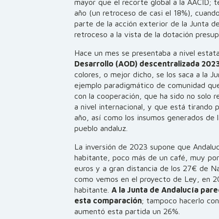
mayor que el recorte global a la AACID; 
año (un retroceso de casi el 18%), cuan
parte de la acción exterior de la Junta de
retroceso a la vista de la dotación presu
Hace un mes se presentaba a nivel estata
Desarrollo (AOD) descentralizada 202
colores, o mejor dicho, se los saca a la 
ejemplo paradigmático de comunidad qu
con la cooperación, que ha sido no solo r
a nivel internacional, y que está tirando 
año, así como los insumos generados de la
pueblo andaluz.
La inversión de 2023 supone que Andaluc
habitante, poco más de un café, muy por
euros y a gran distancia de los 27€ de N
como vemos en el proyecto de Ley, en 20
habitante.
A la Junta de Andalucía par
esta comparación
; tampoco hacerlo co
aumentó esta partida un 26%.