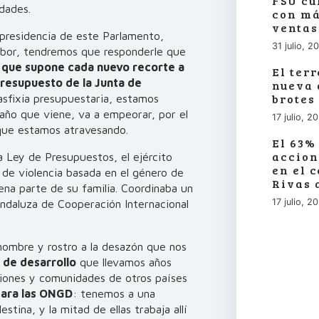
FSU cu
idades.
con má
ventas
 presidencia de este Parlamento,
31 julio, 2
labor, tendremos que responderle que
o que supone cada nuevo recorte a
El ter
 presupuesto de la Junta de
nueva 
brotes
sfixia presupuestaria, estamos
 año que viene, va a empeorar, por el
17 julio, 2
 que estamos atravesando.
El 63%
accion
a Ley de Presupuestos, el ejército
en el 
e de violencia basada en el género de
Rivas 
na parte de su familia. Coordinaba un
17 julio, 2
Andaluza de Cooperación Internacional
nombre y rostro a la desazón que nos
 de desarrollo
que llevamos años
ciones y comunidades de otros países
ara las ONGD
: tenemos a una
tina, y la mitad de ellas trabaja allí