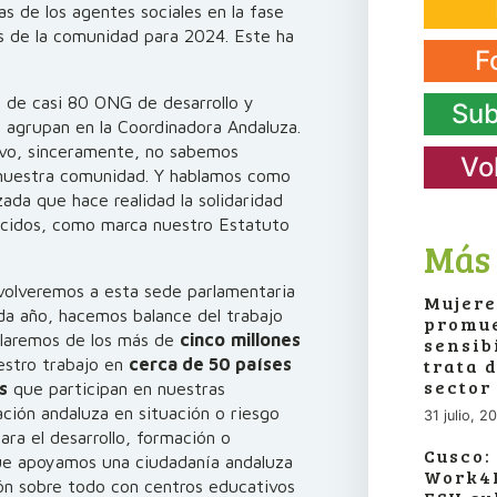
s de los agentes sociales en la fase
s de la comunidad para 2024. Este ha
F
 de casi 80 ONG de desarrollo y
Sub
 agrupan en la Coordinadora Andaluza.
evo, sinceramente, no sabemos
Vo
 nuestra comunidad. Y hablamos como
zada que hace realidad la solidaridad
ecidos, como marca nuestro Estatuto
Más 
volveremos a esta sede parlamentaria
Mujere
da año, hacemos balance del trabajo
promue
blaremos de los más de
cinco
millones
sensib
trata 
estro trabajo en
cerca de 50 países
sector
s
que participan en nuestras
ación andaluza en situación o riesgo
31 julio, 2
ra el desarrollo, formación o
Cusco:
 que apoyamos una ciudadanía andaluza
Work4P
ión sobre todo con centros educativos