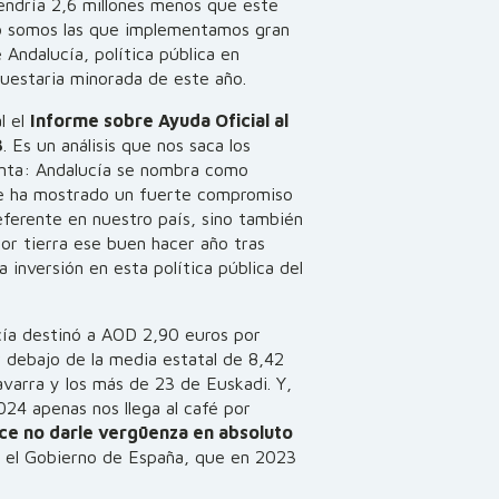
tendría 2,6 millones menos que este
do somos las que implementamos gran
 Andalucía, política pública en
puestaria minorada de este año.
l el
Informe sobre Ayuda Oficial al
3
. Es un análisis que nos saca los
Junta: Andalucía se nombra como
e ha mostrado un fuerte compromiso
eferente en nuestro país, sino también
por tierra ese buen hacer año tras
 inversión en esta política pública del
ía destinó a AOD 2,90 euros por
 debajo de la media estatal de 8,42
avarra y los más de 23 de Euskadi. Y,
24 apenas nos llega al café por
ece no darle vergüenza en absoluto
n el Gobierno de España, que en 2023