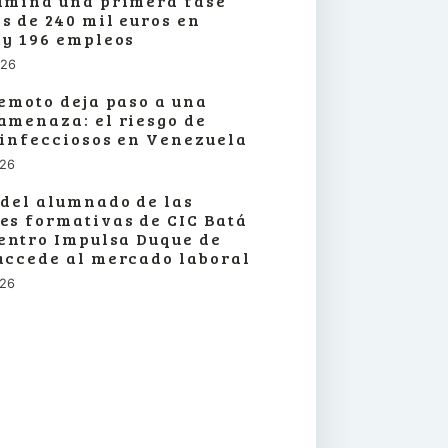
lmina una primera fase
s de 240 mil euros en
 y 196 empleos
026
remoto deja paso a una
amenaza: el riesgo de
 infecciosos en Venezuela
026
 del alumnado de las
es formativas de CIC Batá
centro Impulsa Duque de
accede al mercado laboral
026