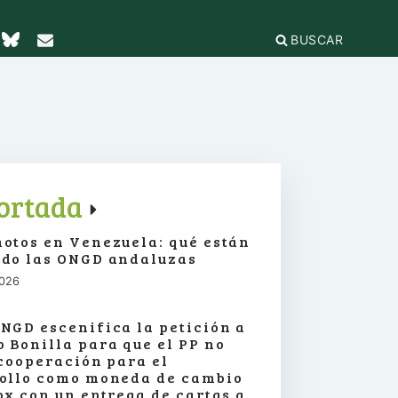
BUSCAR
TICAS Y
2
IFICACIÓN
rganizaciones
cación
égica
IÓN DE LA
e Incidencia
ortada
a Feminista
olo Antiacoso
otos en Venezuela: qué están
a de
E LA COORDINADORA
DE
do las ONGD andaluzas
iones
rnacional por la solidaridad
 EL
ieras y
2026
para la ciudadanía global
ilidad
s
ca de Compras
.org
e
NGD escenifica la petición a
erno
ariado
 Bonilla para que el PP no
e igualdad
 cooperación para el
onamientos
ollo como moneda de cambio
ox con un entrega de cartas a