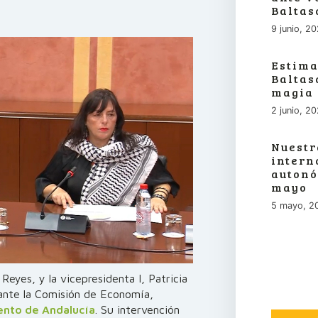
Baltas
9 junio, 2
Estima
Baltas
magia
2 junio, 2
Nuestr
intern
autonó
mayo
5 mayo, 2
eyes, y la vicepresidenta I, Patricia
ante la Comisión de Economía,
ento de Andalucía
. Su intervención