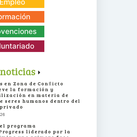
Empleo
ormación
venciones
luntariado
noticias
s en Zona de Conﬂicto
ve la formación y
ilización en materia de
de seres humanos dentro del
 privado
026
 el programa
rogress liderado por la