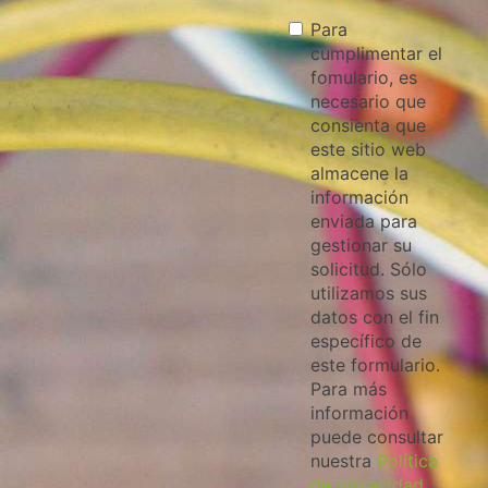
Para
cumplimentar el
fomulario, es
necesario que
consienta que
este sitio web
almacene la
información
enviada para
gestionar su
solicitud. Sólo
utilizamos sus
datos con el fin
específico de
este formulario.
Para más
información
puede consultar
nuestra
Política
de privacidad