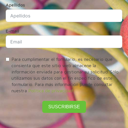
Apellidos
E-mail
Para cumplimentar el fomulario, es necesario que
consienta que este sitio web almacene la
información enviada para gestionar su solicitud. Sólo
utilizamos sus datos con el fin específico de este
formulario. Para más información puede consultar
nuestra
Política de privacidad
SUSCRIBIRSE