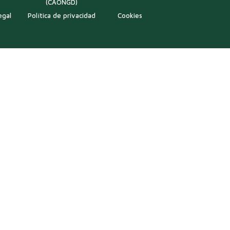
(CAONGD)
egal
Política de privacidad
Cookies