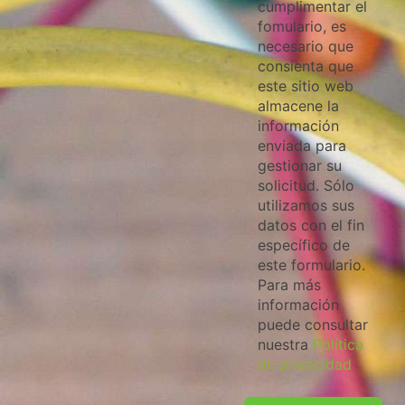
cumplimentar el
fomulario, es
necesario que
consienta que
este sitio web
almacene la
información
enviada para
gestionar su
solicitud. Sólo
utilizamos sus
datos con el fin
específico de
este formulario.
Para más
información
puede consultar
nuestra
Política
de privacidad