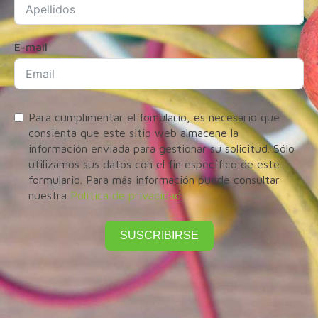
E-mail
Para cumplimentar el fomulario, es necesario que
consienta que este sitio web almacene la
información enviada para gestionar su solicitud. Sólo
utilizamos sus datos con el fin específico de este
formulario. Para más información puede consultar
nuestra
Política de privacidad
SUSCRIBIRSE