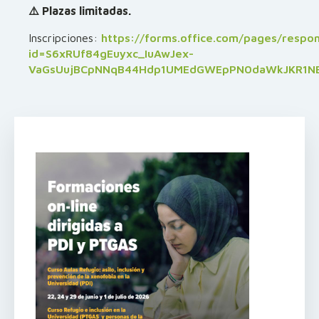
⚠️ Plazas limitadas.
Inscripciones:
https://forms.office.com/pages/respo
id=S6xRUf84gEuyxc_IuAwJex-
VaGsUujBCpNNqB44Hdp1UMEdGWEpPN0daWkJKR1NEU0