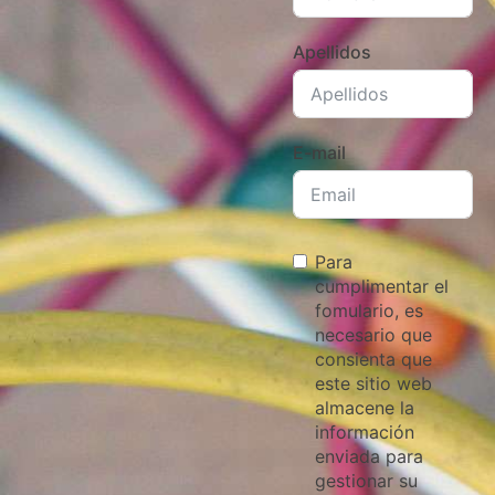
Apellidos
E-mail
Para
cumplimentar el
fomulario, es
necesario que
consienta que
este sitio web
almacene la
información
enviada para
gestionar su