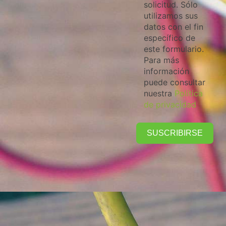
solicitud. Sólo
utilizamos sus
datos con el fin
específico de
este formulario.
Para más
información
puede consultar
nuestra
Política
de privacidad
SUSCRIBIRSE