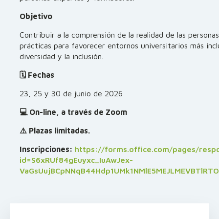
Objetivo
Contribuir a la comprensión de la realidad de las persona
prácticas para favorecer entornos universitarios más incl
diversidad y la inclusión.
🗓️ Fechas
23, 25 y 30 de junio de 2026
💻 On-line, a través de Zoom
⚠️ Plazas limitadas.
Inscripciones:
https://forms.office.com/pages/resp
id=S6xRUf84gEuyxc_IuAwJex-
VaGsUujBCpNNqB44Hdp1UMk1NMlE5MEJLMEVBTlRTO