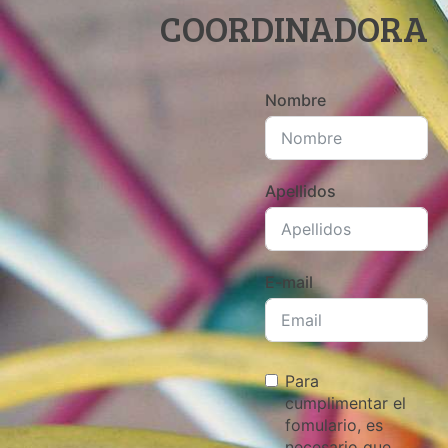
COORDINADORA
Nombre
Apellidos
E-mail
Para
cumplimentar el
fomulario, es
necesario que