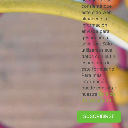
consienta que
este sitio web
almacene la
información
enviada para
gestionar su
solicitud. Sólo
utilizamos sus
datos con el fin
específico de
este formulario.
Para más
información
puede consultar
nuestra
Política
de privacidad
SUSCRIBIRSE