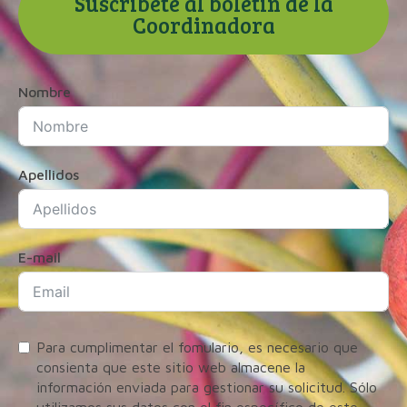
Suscríbete al boletín de la
Coordinadora
Nombre
Apellidos
E-mail
Para cumplimentar el fomulario, es necesario que
consienta que este sitio web almacene la
información enviada para gestionar su solicitud. Sólo