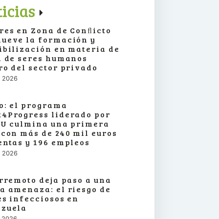
icias
res en Zona de Conﬂicto
ueve la formación y
ibilización en materia de
a de seres humanos
ro del sector privado
o, 2026
o: el programa
4Progress liderado por
SU culmina una primera
 con más de 240 mil euros
entas y 196 empleos
o, 2026
erremoto deja paso a una
a amenaza: el riesgo de
es infecciosos en
zuela
o, 2026