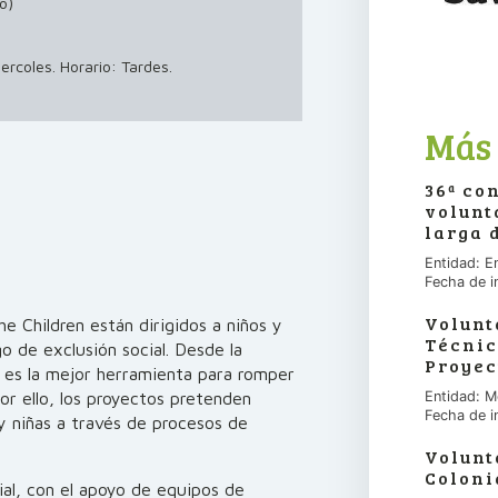
o)
ercoles. Horario: Tardes.
Más 
36ª co
volunt
larga 
Entidad: E
Fecha de i
Volunt
e Children están dirigidos a niños y
Técnic
o de exclusión social. Desde la
Proyec
 es la mejor herramienta para romper
Por ello, los proyectos pretenden
Entidad: M
Fecha de i
y niñas a través de procesos de
Volunt
Coloni
ial, con el apoyo de equipos de