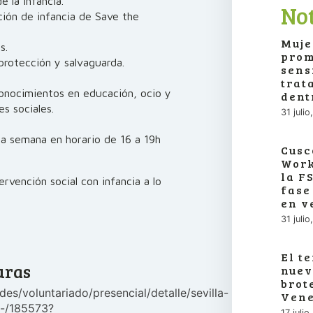
 la infancia.
Not
ción de infancia de Save the
Muje
s.
prom
 protección y salvaguarda.
sens
trat
conocimientos en educación, ocio y
dent
s sociales.
31 juli
la semana en horario de 16 a 19h
Cusc
Work
la F
rvención social con infancia a lo
fase
en v
31 juli
El t
uras
nuev
brot
es/voluntariado/presencial/detalle/sevilla-
Vene
a-/185573?
17 juli