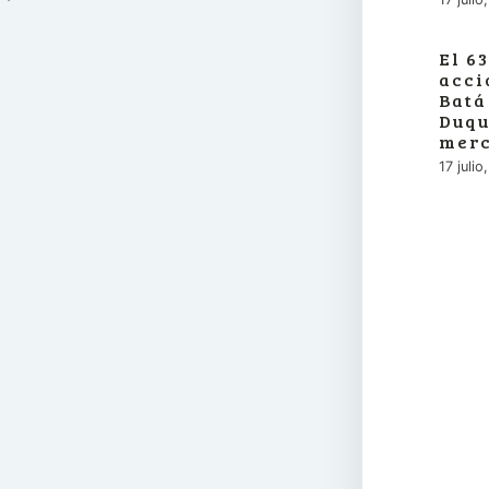
El 6
acci
Batá
Duqu
merc
17 juli