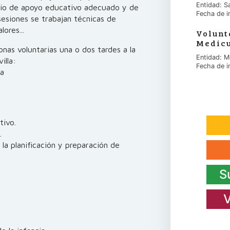
Entidad: S
acio de apoyo educativo adecuado y de
Fecha de i
 sesiones se trabajan técnicas de
ores...
Volunt
Medicu
nas voluntarias una o dos tardes a la
Entidad: M
illa:
Fecha de i
la
tivo.
.
la planificación y preparación de
S
V