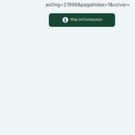
esOng=21998&pageIndex=1&volver=
Más información