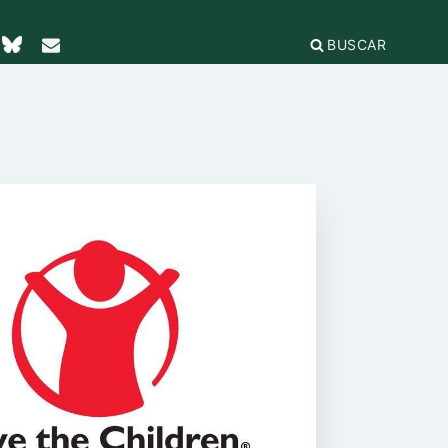
BUSCAR
TICAS Y
2
IFICACIÓN
rganizaciones
cación
égica
IÓN DE LA
e Incidencia
a Feminista
olo Antiacoso
a de
E LA COORDINADORA
DE
iones
rnacional por la solidaridad
 EL
ieras y
para la ciudadanía global
ilidad
s
ca de Compras
.org
e
erno
ariado
e igualdad
onamientos