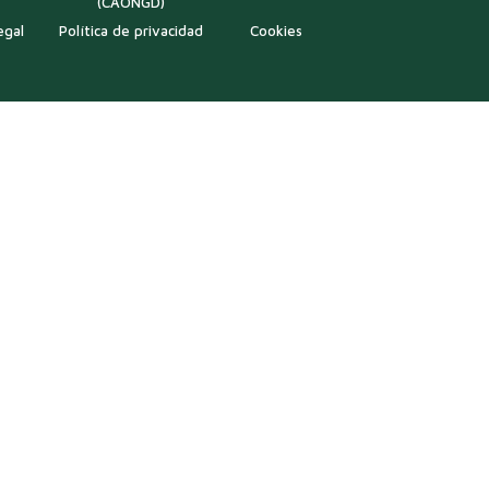
(CAONGD)
egal
Política de privacidad
Cookies