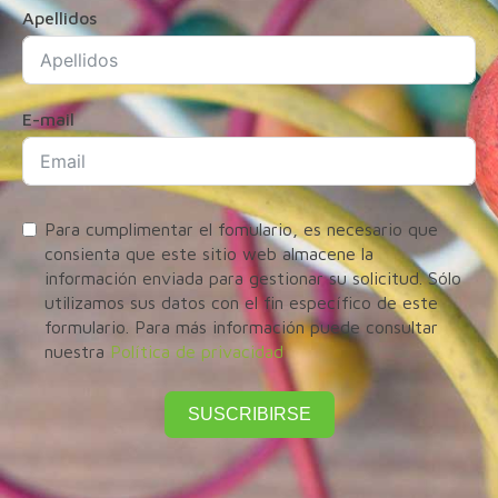
Apellidos
E-mail
Para cumplimentar el fomulario, es necesario que
consienta que este sitio web almacene la
información enviada para gestionar su solicitud. Sólo
utilizamos sus datos con el fin específico de este
formulario. Para más información puede consultar
nuestra
Política de privacidad
SUSCRIBIRSE