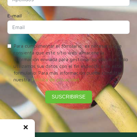
E-mail
Para cumplimentar el fomulario, es necesario que
consienta que este sitio web almacene la
información enviada para gestionar su solicitud. Sólo
utilizamos sus datos con el fin específico de este
formulario. Para más información puede consultar
nuestra
Política de privacidad
SUSCRIBIRSE