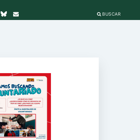
BUSCAR
TICAS Y
2
IFICACIÓN
rganizaciones
cación
égica
IÓN DE LA
e Incidencia
a Feminista
olo Antiacoso
a de
E LA COORDINADORA
DE
iones
rnacional por la solidaridad
 EL
ieras y
para la ciudadanía global
ilidad
s
ca de Compras
.org
e
erno
ariado
e igualdad
onamientos