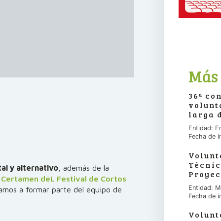
Más 
36ª co
volunt
larga 
Entidad: E
Fecha de i
Volunt
Técnic
al y alternativo
, además de la
Proyec
l
Certamen deL Festival de Cortos
Entidad: M
tamos a formar parte del equipo de
Fecha de i
Volunt