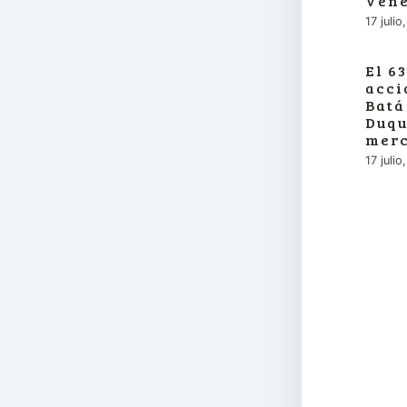
Vene
17 juli
El 6
acci
Batá
Duqu
merc
17 juli