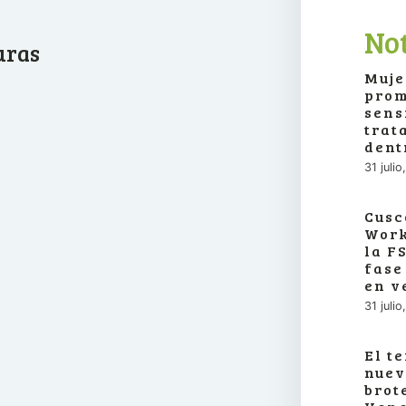
Not
uras
Muje
prom
sens
trat
dent
31 juli
Cusc
Work
la F
fase
en v
31 juli
El t
nuev
brot