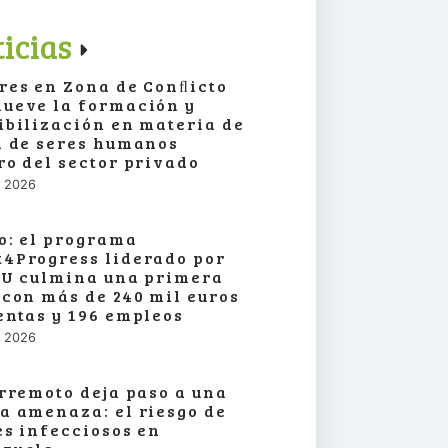
icias
res en Zona de Conﬂicto
ueve la formación y
ibilización en materia de
a de seres humanos
ro del sector privado
o, 2026
o: el programa
4Progress liderado por
SU culmina una primera
 con más de 240 mil euros
entas y 196 empleos
o, 2026
erremoto deja paso a una
a amenaza: el riesgo de
es infecciosos en