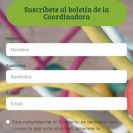
Suscríbete al boletín de la
Coordinadora
Nombre
Apellidos
E-mail
Para cumplimentar el fomulario, es necesario que
consienta que este sitio web almacene la