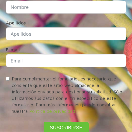
Apellidos
E-mail
Para cumplimentar el fomulario, es necesario que
consienta que este sitio web almacene la
información enviada para gestionar su solicitud. Sólo
utilizamos sus datos con el fin específico de este
formulario. Para más información puede consultar
nuestra
Política de privacidad
SUSCRIBIRSE