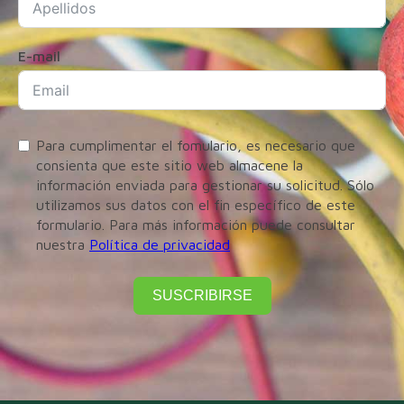
E-mail
Para cumplimentar el fomulario, es necesario que
consienta que este sitio web almacene la
información enviada para gestionar su solicitud. Sólo
utilizamos sus datos con el fin específico de este
formulario. Para más información puede consultar
nuestra
Política de privacidad
SUSCRIBIRSE