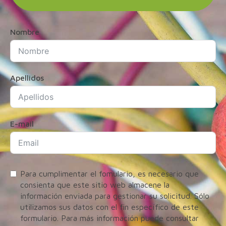
Nombre
Apellidos
E-mail
Para cumplimentar el fomulario, es necesario que
consienta que este sitio web almacene la
información enviada para gestionar su solicitud. Sólo
utilizamos sus datos con el fin específico de este
formulario. Para más información puede consultar