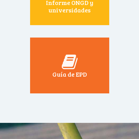
Informe ONGD y
universidades
Guía de EPD