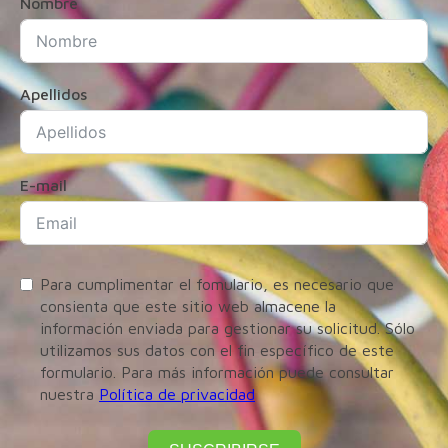
Nombre
Apellidos
E-mail
Para cumplimentar el fomulario, es necesario que
consienta que este sitio web almacene la
información enviada para gestionar su solicitud. Sólo
utilizamos sus datos con el fin específico de este
formulario. Para más información puede consultar
nuestra
Política de privacidad