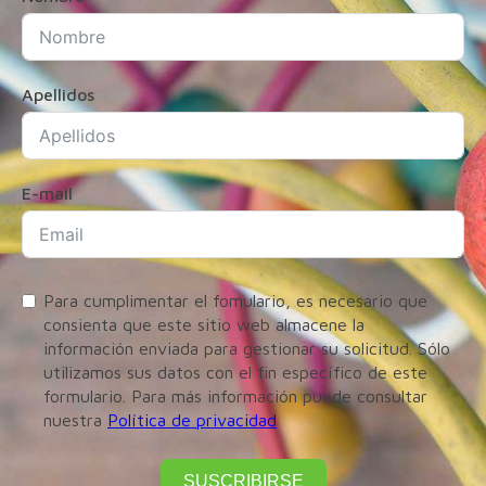
Apellidos
E-mail
Para cumplimentar el fomulario, es necesario que
consienta que este sitio web almacene la
información enviada para gestionar su solicitud. Sólo
utilizamos sus datos con el fin específico de este
formulario. Para más información puede consultar
nuestra
Política de privacidad
SUSCRIBIRSE