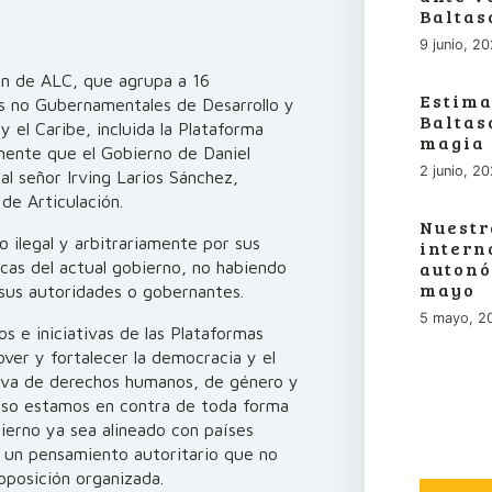
Baltas
9 junio, 2
ón de ALC, que agrupa a 16
Estima
s no Gubernamentales de Desarrollo y
Baltas
 el Caribe, incluida la Plataforma
magia
mente que el Gobierno de Daniel
2 junio, 2
al señor Irving Larios Sánchez,
de Articulación.
Nuestr
 ilegal y arbitrariamente por sus
intern
ticas del actual gobierno, no habiendo
autonó
mayo
 sus autoridades o gobernantes.
5 mayo, 2
os e iniciativas de las Plataformas
ver y fortalecer la democracia y el
tiva de derechos humanos, de género y
eso estamos en contra de toda forma
bierno ya sea alineado con países
on un pensamiento autoritario que no
 oposición organizada.