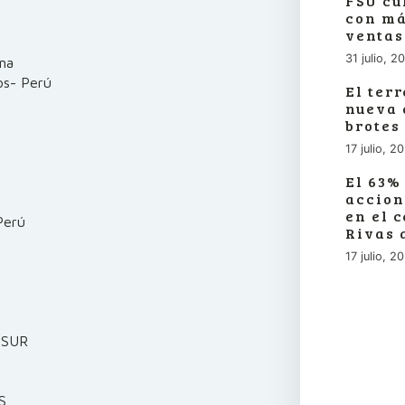
FSU cu
con má
ventas
31 julio, 2
na
os- Perú
El ter
nueva 
brotes
17 julio, 2
El 63%
accion
en el 
erú
Rivas 
17 julio, 2
OSUR
S