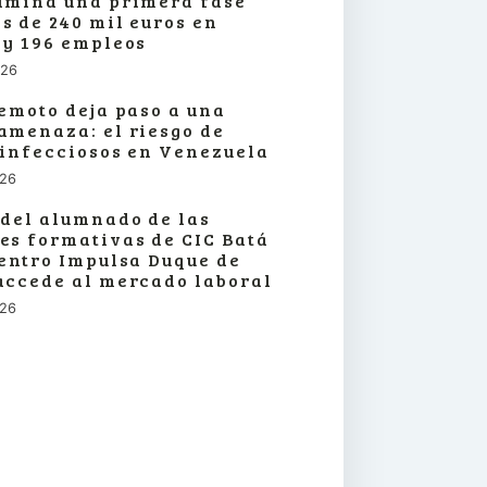
lmina una primera fase
s de 240 mil euros en
 y 196 empleos
026
remoto deja paso a una
amenaza: el riesgo de
 infecciosos en Venezuela
026
 del alumnado de las
es formativas de CIC Batá
centro Impulsa Duque de
accede al mercado laboral
026