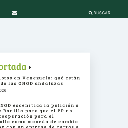
BUSCAR
TICAS Y
2
IFICACIÓN
rganizaciones
cación
égica
IÓN DE LA
e Incidencia
ortada
a Feminista
olo Antiacoso
otos en Venezuela: qué están
a de
E LA COORDINADORA
DE
do las ONGD andaluzas
iones
rnacional por la solidaridad
 EL
ieras y
2026
para la ciudadanía global
ilidad
s
ca de Compras
.org
e
NGD escenifica la petición a
erno
ariado
 Bonilla para que el PP no
e igualdad
 cooperación para el
onamientos
ollo como moneda de cambio
ox con un entrega de cartas a