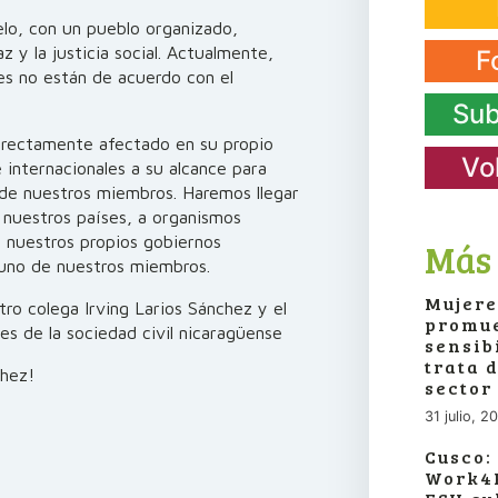
lo, con un pueblo organizado,
z y la justicia social. Actualmente,
F
nes no están de acuerdo con el
Sub
ectamente afectado en su propio
Vo
 internacionales a su alcance para
 de nuestros miembros. Haremos llegar
 nuestros países, a organismos
 nuestros propios gobiernos
Más 
 uno de nuestros miembros.
Mujere
tro colega Irving Larios Sánchez y el
promue
es de la sociedad civil nicaragüense
sensib
trata 
chez!
sector
31 julio, 2
Cusco:
Work4P