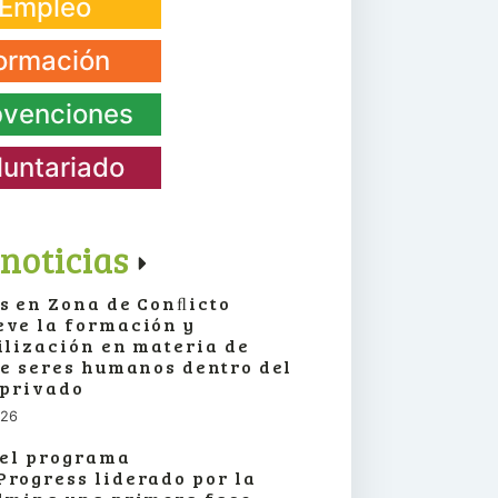
Empleo
ormación
venciones
luntariado
noticias
s en Zona de Conﬂicto
ve la formación y
ilización en materia de
de seres humanos dentro del
 privado
026
 el programa
rogress liderado por la