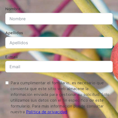
Nombre
Apellidos
E-mail
Para cumplimentar el fomulario, es necesario que
consienta que este sitio web almacene la
información enviada para gestionar su solicitud. Sólo
utilizamos sus datos con el fin específico de este
formulario. Para más información puede consultar
nuestra
Política de privacidad