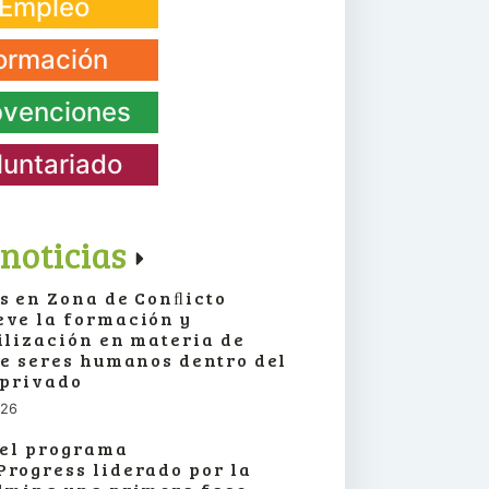
Empleo
ormación
venciones
luntariado
noticias
s en Zona de Conﬂicto
ve la formación y
ilización en materia de
de seres humanos dentro del
 privado
026
 el programa
rogress liderado por la