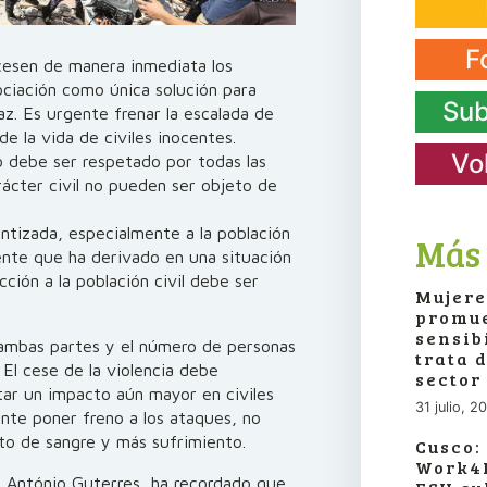
F
cesen de manera inmediata los
ciación como única solución para
Sub
paz. Es urgente frenar la escalada de
de la vida de civiles inocentes.
Vo
o debe ser respetado por todas las
rácter civil no pueden ser objeto de
ntizada, especialmente a la población
Más 
tente que ha derivado en una situación
ción a la población civil debe ser
Mujere
promue
sensib
n ambas partes y el número de personas
trata 
El cese de la violencia debe
sector
tar un impacto aún mayor en civiles
31 julio, 2
gente poner freno a los ataques, no
to de sangre y más sufrimiento.
Cusco:
Work4P
, António Guterres, ha recordado que