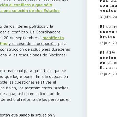
FSU cu
con má
ión al conflicto y que sólo
ventas
a una solución de dos Estados
31 julio, 2
El ter
 de los líderes políticos y la
nueva 
dar el conflicto. La Coordinadora,
brotes
 el 20 de septiembre al
manifiesto
17 julio, 2
stino
y el cese de la ocupación,
para
la construcción de soluciones duraderas
El 63%
ional y las resoluciones de Naciones
accion
en el 
Rivas 
nternacional para garantizar que se
17 julio, 2
io que logre poner fin a la ocupación
de las cuestiones relativas al
Jerusalén, los asentamientos israelíes,
 de agua, así como la libertad de
 derecho al retorno de las personas en
están evaluando la situación y