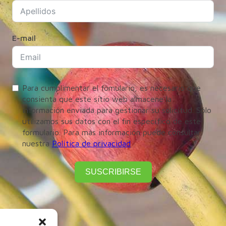
E-mail
Para cumplimentar el fomulario, es necesario que
consienta que este sitio web almacene la
información enviada para gestionar su solicitud. Sólo
utilizamos sus datos con el fin específico de este
formulario. Para más información puede consultar
nuestra
Política de privacidad
SUSCRIBIRSE