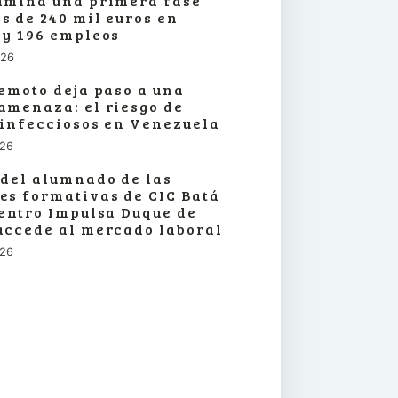
lmina una primera fase
s de 240 mil euros en
 y 196 empleos
026
remoto deja paso a una
amenaza: el riesgo de
 infecciosos en Venezuela
026
 del alumnado de las
es formativas de CIC Batá
centro Impulsa Duque de
accede al mercado laboral
026