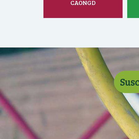
CAONGD
Susc