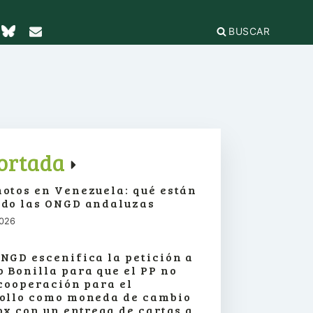
BUSCAR
TICAS Y
2
IFICACIÓN
rganizaciones
cación
égica
IÓN DE LA
e Incidencia
ortada
a Feminista
olo Antiacoso
otos en Venezuela: qué están
a de
E LA COORDINADORA
DE
do las ONGD andaluzas
iones
rnacional por la solidaridad
 EL
ieras y
2026
para la ciudadanía global
ilidad
s
ca de Compras
.org
e
NGD escenifica la petición a
erno
ariado
 Bonilla para que el PP no
e igualdad
 cooperación para el
onamientos
ollo como moneda de cambio
ox con un entrega de cartas a