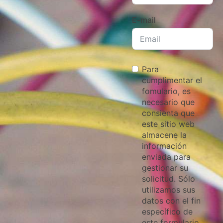
E-mail
Para
cumplimentar el
fomulario, es
necesario que
consienta que
este sitio web
almacene la
información
enviada para
gestionar su
solicitud. Sólo
utilizamos sus
datos con el fin
específico de
este formulario.