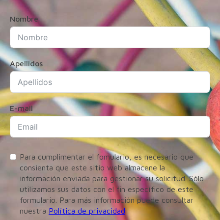
Nombre
Apellidos
E-mail
Para cumplimentar el fomulario, es necesario que
consienta que este sitio web almacene la
información enviada para gestionar su solicitud. Sólo
utilizamos sus datos con el fin específico de este
formulario. Para más información puede consultar
nuestra
Política de privacidad