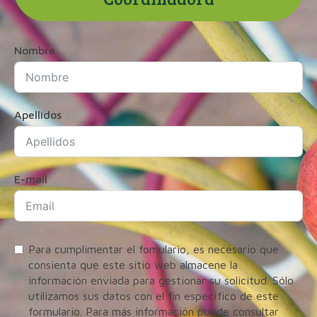
Nombre
Apellidos
E-mail
Para cumplimentar el fomulario, es necesario que
consienta que este sitio web almacene la
información enviada para gestionar su solicitud. Sólo
utilizamos sus datos con el fin específico de este
formulario. Para más información puede consultar