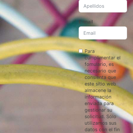
E-mail
Para
cumplimentar el
fomulario, es
necesario que
consienta que
este sitio web
almacene la
información
enviada para
gestionar su
solicitud. Sólo
utilizamos sus
datos con el fin