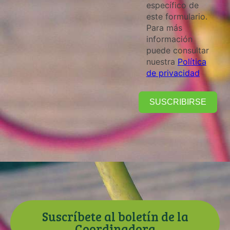
específico de
este formulario.
Para más
información
puede consultar
nuestra
Política
de privacidad
SUSCRIBIRSE
Suscríbete al boletín de la
Coordinadora