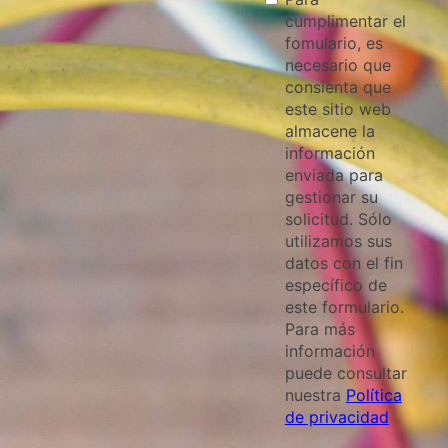
cumplimentar el
fomulario, es
necesario que
consienta que
este sitio web
almacene la
información
enviada para
gestionar su
solicitud. Sólo
utilizamos sus
datos con el fin
específico de
este formulario.
Para más
información
puede consultar
nuestra
Política
de privacidad