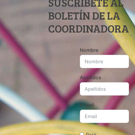
SUSCRÍBETE AL
BOLETÍN DE LA
COORDINADORA
Nombre
Apellidos
E-mail
Para