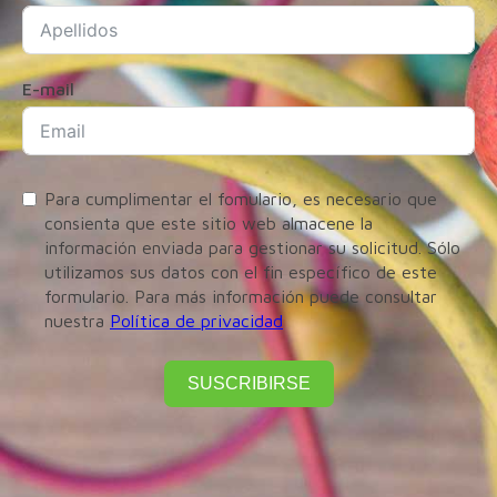
E-mail
Para cumplimentar el fomulario, es necesario que
consienta que este sitio web almacene la
información enviada para gestionar su solicitud. Sólo
utilizamos sus datos con el fin específico de este
formulario. Para más información puede consultar
nuestra
Política de privacidad
SUSCRIBIRSE