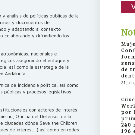
V
 y análisis de políticas públicas de la
formes y documentos de
Not
ndo y adaptando al contexto
omo colaborando y difundiendo los
Muje
Conﬂ
s autonómicas, nacionales e
form
atégicos asegurando el enfoque y
sens
ía, así como la estrategia de la
de t
en Andalucía.
dent
31 juli
mica de incidencia política, así como
s públicas y procesos legislativos
Cusc
Work
institucionales con actores de interés
por 
ierno, Oficina del Defensor de la
prim
de ciudades dónde Save the Children
240 
tores de interés,…) así como en redes
196 