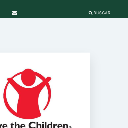
BUSCAR
TICAS Y
2
IFICACIÓN
rganizaciones
cación
égica
IÓN DE LA
e Incidencia
a Feminista
olo Antiacoso
a de
E LA COORDINADORA
DE
iones
rnacional por la solidaridad
 EL
ieras y
para la ciudadanía global
ilidad
s
ca de Compras
.org
e
erno
ariado
e igualdad
onamientos