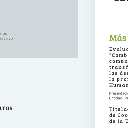
rios
Más
4/2022
Evalua
“Camb
comun
transf
las de
la pr
Human
Presentaci
Entidad: P
uras
Titula
de Co
de la 