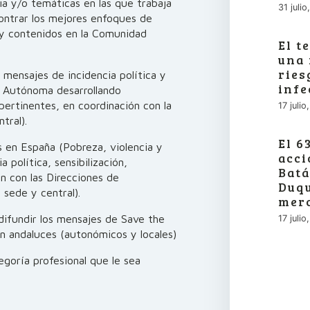
ia y/o temáticas en las que trabaja
31 juli
contrar los mejores enfoques de
 y contenidos en la Comunidad
El t
una 
ries
s mensajes de incidencia política y
infe
ad Autónoma desarrollando
ertinentes, en coordinación con la
17 juli
tral).
El 6
as en España (Pobreza, violencia y
acci
 política, sensibilización,
Batá
n con las Direcciones de
Duqu
sede y central).
merc
 difundir los mensajes de Save the
17 juli
n andaluces (autonómicos y locales)
egoría profesional que le sea