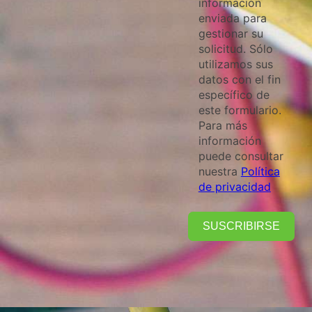
información
enviada para
gestionar su
solicitud. Sólo
utilizamos sus
datos con el fin
específico de
este formulario.
Para más
información
puede consultar
nuestra
Política
de privacidad
SUSCRIBIRSE