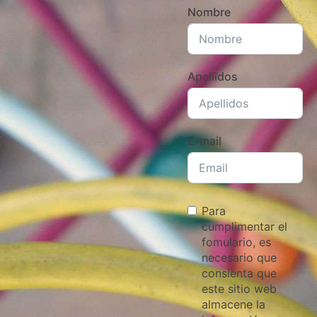
Nombre
Apellidos
E-mail
Para
cumplimentar el
fomulario, es
necesario que
consienta que
este sitio web
almacene la