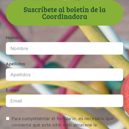
Suscríbete al boletín de la
Coordinadora
Nombre
Apellidos
E-mail
Para cumplimentar el fomulario, es necesario que
consienta que este sitio web almacene la