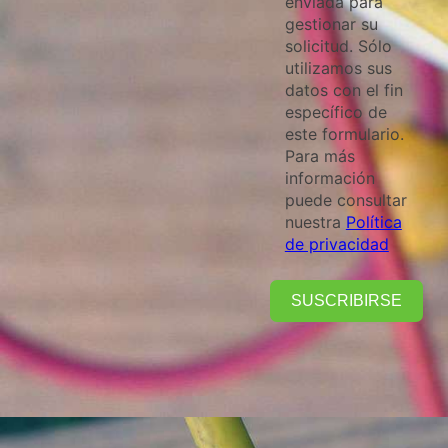
enviada para
gestionar su
solicitud. Sólo
utilizamos sus
datos con el fin
específico de
este formulario.
Para más
información
puede consultar
nuestra
Política
de privacidad
SUSCRIBIRSE