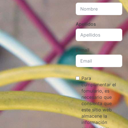
Apellidos
E-mail
Para
cumplimentar el
fomulario, es
necesario que
consienta que
este sitio web
almacene la
información