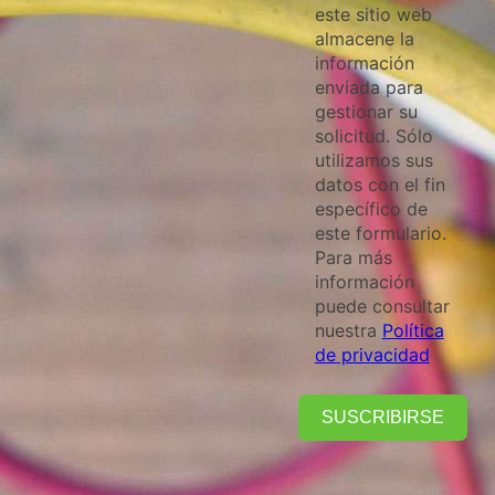
este sitio web
almacene la
información
enviada para
gestionar su
solicitud. Sólo
utilizamos sus
datos con el fin
específico de
este formulario.
Para más
información
puede consultar
nuestra
Política
de privacidad
SUSCRIBIRSE