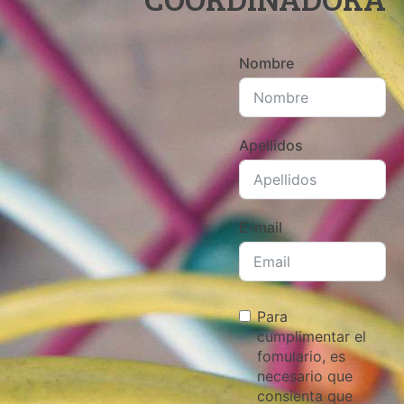
Nombre
Apellidos
E-mail
Para
cumplimentar el
fomulario, es
necesario que
consienta que