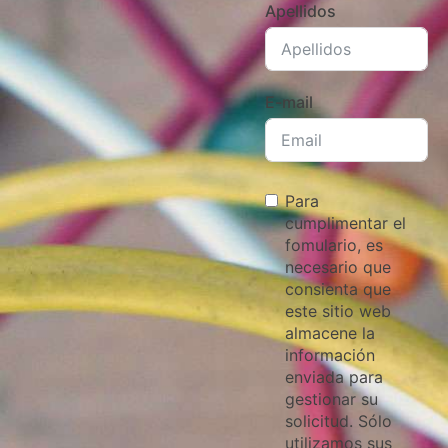
Apellidos
E-mail
Para
cumplimentar el
fomulario, es
necesario que
consienta que
este sitio web
almacene la
información
enviada para
gestionar su
solicitud. Sólo
utilizamos sus