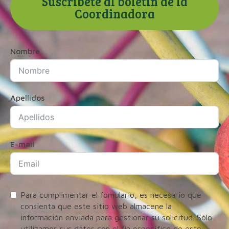
Suscríbete al boletín de la
Coordinadora
Nombre
Apellidos
E-mail
Para cumplimentar el fomulario, es necesario que
consienta que este sitio web almacene la
información enviada para gestionar su solicitud. Sólo
utilizamos sus datos con el fin específico de este