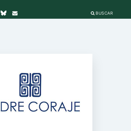
BUSCAR
TICAS Y
2
IFICACIÓN
rganizaciones
cación
égica
IÓN DE LA
e Incidencia
a Feminista
olo Antiacoso
a de
E LA COORDINADORA
DE
iones
rnacional por la solidaridad
 EL
ieras y
para la ciudadanía global
ilidad
s
ca de Compras
.org
e
erno
ariado
e igualdad
onamientos