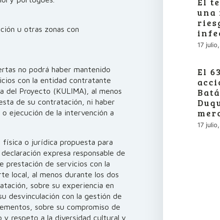
El t
una 
ries
ción u otras zonas con
infe
17 juli
rtas no podrá haber mantenido
El 6
vicios con la entidad contratante
acci
ra del Proyecto (KULIMA), al menos
Batá
Duqu
esta de su contratación, ni haber
merc
 o ejecución de la intervención a
17 juli
 física o jurídica propuesta para
a declaración expresa responsable de
e prestación de servicios con la
rte local, al menos durante los dos
ratación, sobre su experiencia en
 su desvinculación con la gestión de
 elementos, sobre su compromiso de
y respeto a la diversidad cultural y