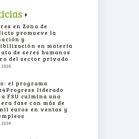
icias
res en Zona de
icto promueve la
ación y
ibilización en materia
rata de seres humanos
ro del sector privado
o, 2026
o: el programa
4Progress liderado
la FSU culmina una
era fase con más de
mil euros en ventas y
empleos
o, 2026