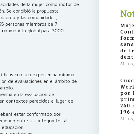
apacidades de la mujer como motor de
Not
ón. Se concibió la propuesta
obierno y las comunidades,
365 personas miembros de 7
Muje
 y un impacto global para 3000
Conﬂ
form
sens
de t
dent
31 juli
urídicas con una experiencia mínima
Cusc
ción de evaluaciones en el ámbito de
Work
rrollo.
por 
iencia en la evaluación de
prim
en contextos parecidos al lugar de
240 
196 
 deberá estar conformado por
31 juli
teniendo entre sus integrantes al
e educación.
ñol y portugués.