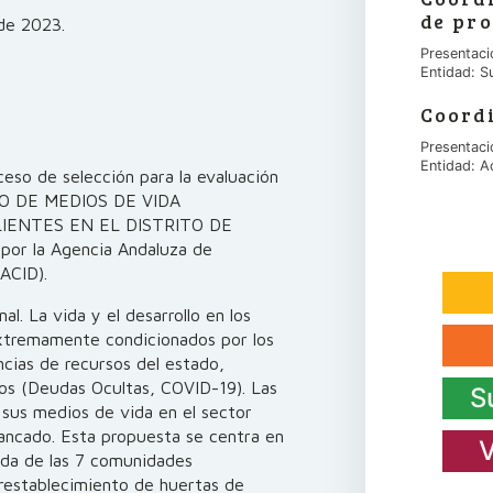
de pro
 de 2023.
Presentaci
Entidad: S
Coord
Presentaci
Entidad: A
ceso de selección para la evaluación
TO DE MEDIOS DE VIDA
LIENTES EN EL DISTRITO DE
r la Agencia Andaluza de
AACID).
l. La vida y el desarrollo en los
xtremamente condicionados por los
ncias de recursos del estado,
años (Deudas Ocultas, COVID-19). Las
S
us medios de vida en el sector
ancado. Esta propuesta se centra en
V
vida de las 7 comunidades
 restablecimiento de huertas de