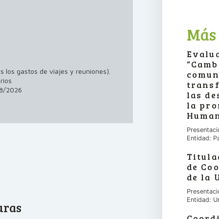
Más
Evalua
“Camb
s los gastos de viajes y reuniones).
comun
rios
transf
8/2026
las de
la pr
Human
Presentaci
Entidad: P
Titula
de Co
de la 
Presentaci
Entidad: U
uras
Coord