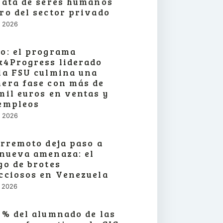
rata de seres humanos
ro del sector privado
o, 2026
o: el programa
4Progress liderado
la FSU culmina una
era fase con más de
mil euros en ventas y
empleos
o, 2026
erremoto deja paso a
nueva amenaza: el
go de brotes
cciosos en Venezuela
o, 2026
3% del alumnado de las