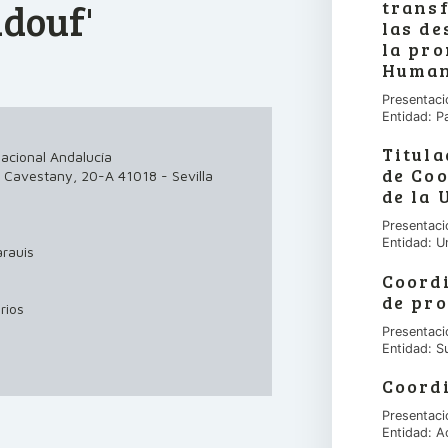
ndouf'
transf
las de
la pr
Human
Presentaci
Entidad: P
Titula
nacional Andalucía
de Co
o Cavestany, 20-A 41018 - Sevilla
de la 
Presentaci
Entidad: U
rauis
Coord
de pro
rios
Presentaci
Entidad: S
Coord
Presentaci
Entidad: A