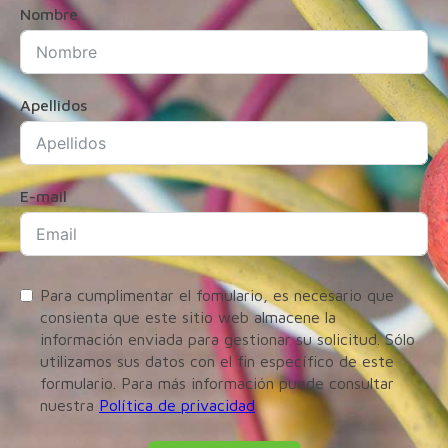
Nombre
Apellidos
E-mail
Para cumplimentar el fomulario, es necesario que
consienta que este sitio web almacene la
información enviada para gestionar su solicitud. Sólo
utilizamos sus datos con el fin específico de este
formulario. Para más información puede consultar
nuestra
Política de privacidad