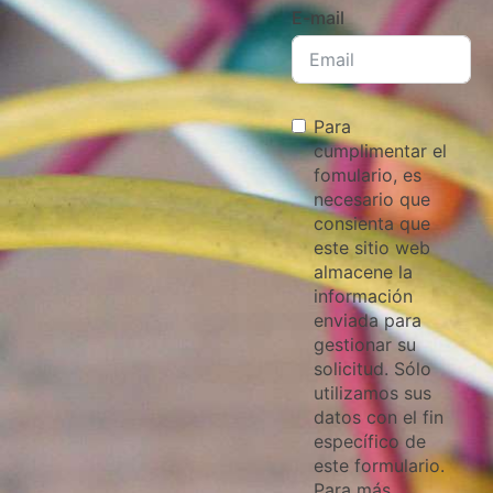
E-mail
Para
cumplimentar el
fomulario, es
necesario que
consienta que
este sitio web
almacene la
información
enviada para
gestionar su
solicitud. Sólo
utilizamos sus
datos con el fin
específico de
este formulario.
Para más