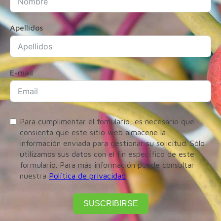
Apellidos
E-mail
Para cumplimentar el fomulario, es necesario que
consienta que este sitio web almacene la
información enviada para gestionar su solicitud. Sólo
utilizamos sus datos con el fin específico de este
formulario. Para más información puede consultar
nuestra
Política de privacidad
SUSCRIBIRSE