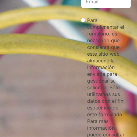
Para
cumplimentar el
fomulario, es
necesario que
consienta que
este sitio web
almacene la
información
enviada para
gestionar su
solicitud. Sólo
utilizamos sus
datos con el fin
específico de
este formulario.
Para más
información
puede consultar