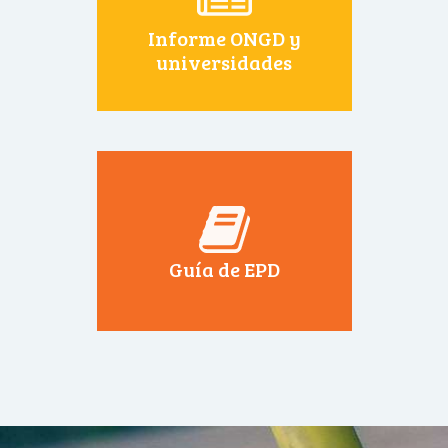
Informe ONGD y
universidades
Guía de EPD