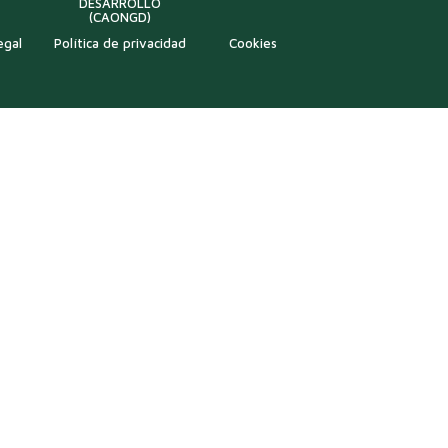
DESARROLLO
(CAONGD)
egal
Política de privacidad
Cookies