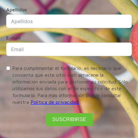
Apellidos
E-mail
Para cumplimentar el fomulario, es necesario que
consienta que este sitio web almacene la
información enviada para gestionar su solicitud. Sólo
utilizamos sus datos con el fin específico de este
formulario. Para más información puede consultar
nuestra
Política de privacidad
SUSCRIBIRSE