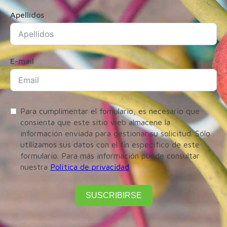
Apellidos
E-mail
Para cumplimentar el fomulario, es necesario que
consienta que este sitio web almacene la
información enviada para gestionar su solicitud. Sólo
utilizamos sus datos con el fin específico de este
formulario. Para más información puede consultar
nuestra
Política de privacidad
SUSCRIBIRSE