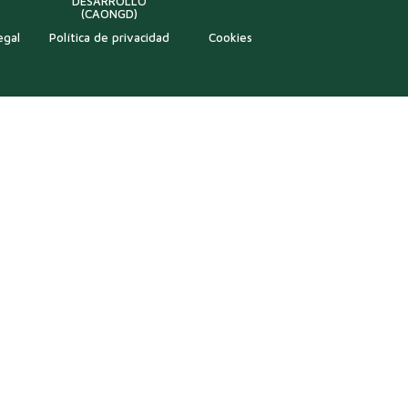
DESARROLLO
(CAONGD)
egal
Política de privacidad
Cookies